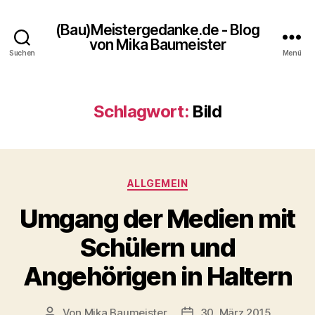
(Bau)Meistergedanke.de - Blog
von Mika Baumeister
Suchen
Menü
Schlagwort:
Bild
Kategorien
ALLGEMEIN
Umgang der Medien mit
Schülern und
Angehörigen in Haltern
Von
Mika Baumeister
30. März 2015
Beitragsautor
Veröffentlichungsdatum