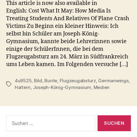
This article is now also available in
English: Cost What It May: How Media Is
Treating Students And Relatives Of Plane Crash
Victims Zu Beginn ein kleiner Hinweis: Ich
selbst bin Schüler am Joseph-König-
Gymnasium, kannte beide Lehrerinnen sowie
einige der SchülerInnen, die bei dem
Flugzeugabsturz am 24. März in Südfrankreich
ums Leben kamen. Im Folgenden versuche […]
4u9525
,
Bild
,
Bunte
,
Flugzeugabsturz
,
Germanwings
,
Schlagwörter
Haltern
,
Joseph-König-Gymnasium
,
Medien
Suche
nach: