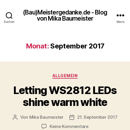
(Bau)Meistergedanke.de - Blog
von Mika Baumeister
Suchen
Menü
Monat:
September 2017
Kategorien
ALLGEMEIN
Letting WS2812 LEDs
shine warm white
Von
Mika Baumeister
21. September 2017
Beitragsautor
Veröffentlichungsdatum
zu
Keine Kommentare