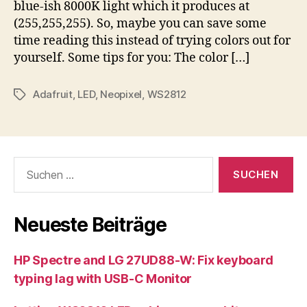
blue-ish 8000K light which it produces at
(255,255,255). So, maybe you can save some
time reading this instead of trying colors out for
yourself. Some tips for you: The color […]
Adafruit
,
LED
,
Neopixel
,
WS2812
Schlagwörter
Suche
nach:
Neueste Beiträge
HP Spectre and LG 27UD88-W: Fix keyboard
typing lag with USB-C Monitor