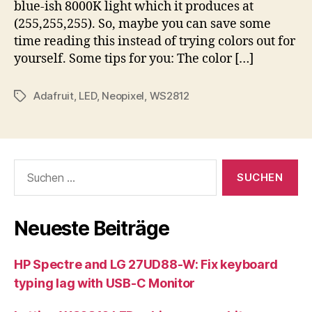
blue-ish 8000K light which it produces at
(255,255,255). So, maybe you can save some
time reading this instead of trying colors out for
yourself. Some tips for you: The color […]
Adafruit
,
LED
,
Neopixel
,
WS2812
Schlagwörter
Suche
nach:
Neueste Beiträge
HP Spectre and LG 27UD88-W: Fix keyboard
typing lag with USB-C Monitor