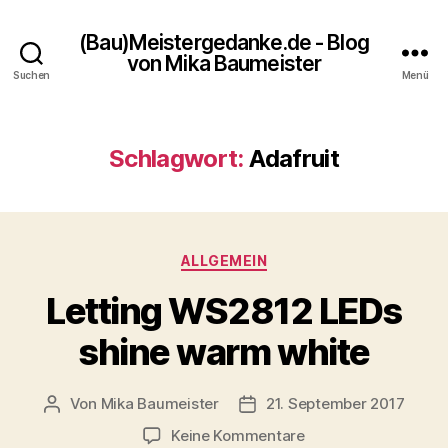
(Bau)Meistergedanke.de - Blog
von Mika Baumeister
Suchen
Menü
Schlagwort:
Adafruit
Kategorien
ALLGEMEIN
Letting WS2812 LEDs
shine warm white
Von
Mika Baumeister
21. September 2017
Beitragsautor
Veröffentlichungsdatum
zu
Keine Kommentare